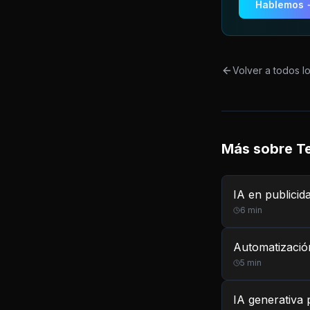
Hablemos 
Volver a todos l
Más sobre
T
IA en publicid
6
min
Automatización
5
min
IA generativa 