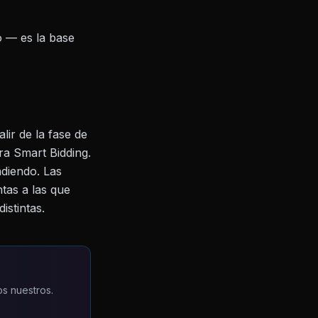
o — es la base
ir de la fase de
a Smart Bidding.
ndiendo. Las
tas a las que
istintas.
s nuestros.