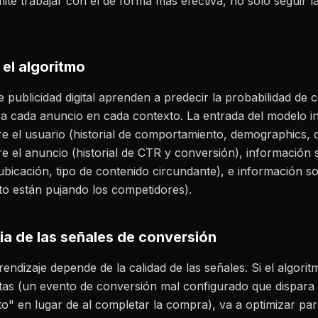
ite trabajar con él de forma más efectiva, no solo seguir l
el algoritmo
e publicidad digital aprenden a predecir la probabilidad de 
a cada anuncio en cada contexto. La entrada del modelo in
e el usuario (historial de comportamiento, demographics, di
e el anuncio (historial de CTR y conversión), información 
ubicación, tipo de contenido circundante), e información so
o están pujando los competidores).
ia de las señales de conversión
rendizaje depende de la calidad de las señales. Si el algor
tas (un evento de conversión mal configurado que dispara 
ito" en lugar de al completar la compra), va a optimizar p