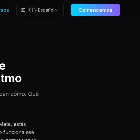
rsos
Comencemos
🇪🇸 Español
e
ritmo
lican cómo. Qué
Meta, estás
o funciona ese