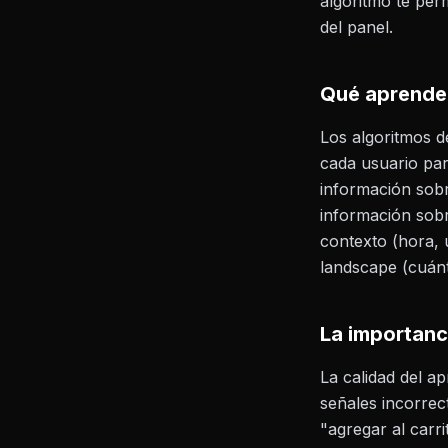
algoritmo te perm
del panel.
Qué aprende 
Los algoritmos d
cada usuario par
información sobr
información sobr
contexto (hora, 
landscape (cuánt
La importanc
La calidad del ap
señales incorrec
"agregar al carr