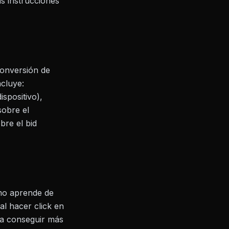
as instrucciones
conversión de
cluye:
spositivo),
sobre el
bre el bid
itmo aprende de
al hacer click en
ara conseguir más